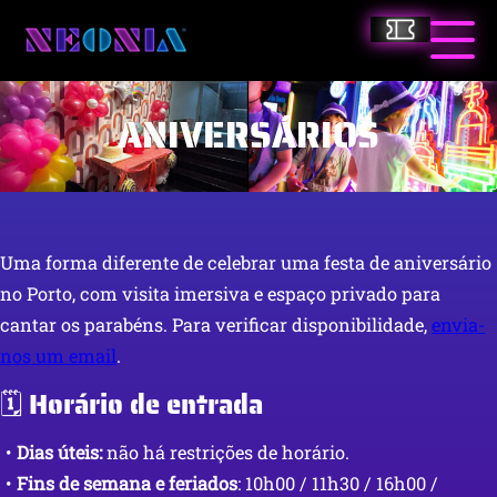
Saltar
Bilhetes
para
Neonia
Acio
o
Men
conteúdo
Princ
ANIVERSÁRIOS
principal
Uma forma diferente de celebrar uma festa de aniversário
no Porto, com visita imersiva e espaço privado para
cantar os parabéns. Para verificar disponibilidade,
envia-
nos um email
.
🗓️ Horário de entrada
•
Dias úteis:
não há restrições de horário.
•
Fins de semana e feriados
: 10h00 / 11h30 / 16h00 /